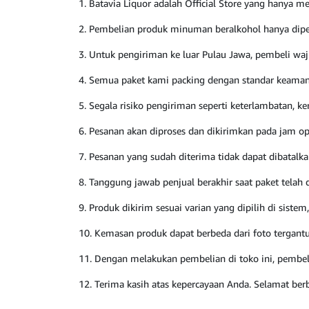
1. Batavia Liquor adalah Official Store yang hanya m
2. Pembelian produk minuman beralkohol hanya diper
3. Untuk pengiriman ke luar Pulau Jawa, pembeli waj
4. Semua paket kami packing dengan standar keaman
5. Segala risiko pengiriman seperti keterlambatan, k
6. Pesanan akan diproses dan dikirimkan pada jam o
7. Pesanan yang sudah diterima tidak dapat dibatalk
8. Tanggung jawab penjual berakhir saat paket telah d
9. Produk dikirim sesuai varian yang dipilih di siste
10. Kemasan produk dapat berbeda dari foto tergantu
11. Dengan melakukan pembelian di toko ini, pembel
12. Terima kasih atas kepercayaan Anda. Selamat berb