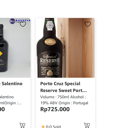
e Salentino
Porto Cruz Special
Reserve Sweet Port
alentino
Wine 750ml
Volume : 750ml Alcohol :
mlOrigin :
19% ABV Origin : Portugal
00
Rp
725.000
0
0 Sold