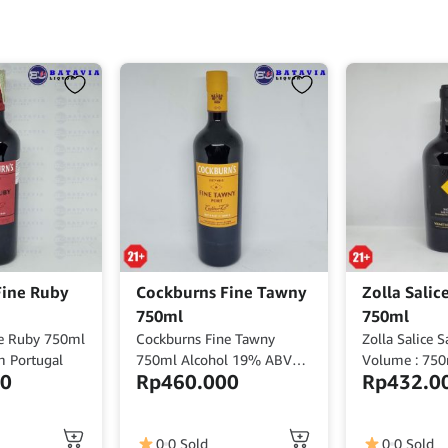
Fine Ruby
Cockburns Fine Tawny
Zolla Salic
750ml
750ml
ne Ruby 750ml
Cockburns Fine Tawny
Zolla Salice S
 Portugal
750ml Alcohol 19% ABV
Volume : 750
00
Rp
460.000
Rp
432.0
From Portugal
Italy
0
0 Sold
0
0 Sold