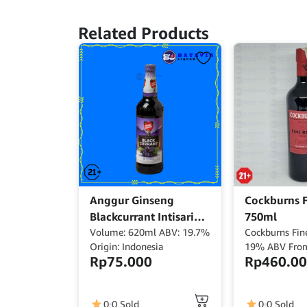
Related Products
Anggur Ginseng
Cockburns 
Blackcurrant Intisari
750ml
620ml
Volume: 620ml ABV: 19.7%
Cockburns Fi
Origin: Indonesia
19% ABV From
Rp
75.000
Rp
460.0
0
0 Sold
0
0 Sold