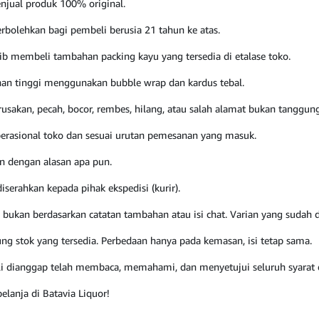
enjual produk 100% original.
bolehkan bagi pembeli berusia 21 tahun ke atas.
ib membeli tambahan packing kayu yang tersedia di etalase toko.
an tinggi menggunakan bubble wrap dan kardus tebal.
erusakan, pecah, bocor, rembes, hilang, atau salah alamat bukan tanggun
perasional toko dan sesuai urutan pemesanan yang masuk.
an dengan alasan apa pun.
iserahkan kepada pihak ekspedisi (kurir).
m, bukan berdasarkan catatan tambahan atau isi chat. Varian yang sudah d
ng stok yang tersedia. Perbedaan hanya pada kemasan, isi tetap sama.
i dianggap telah membaca, memahami, dan menyetujui seluruh syarat d
elanja di Batavia Liquor!