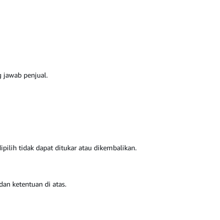
g jawab penjual.
ipilih tidak dapat ditukar atau dikembalikan.
an ketentuan di atas.