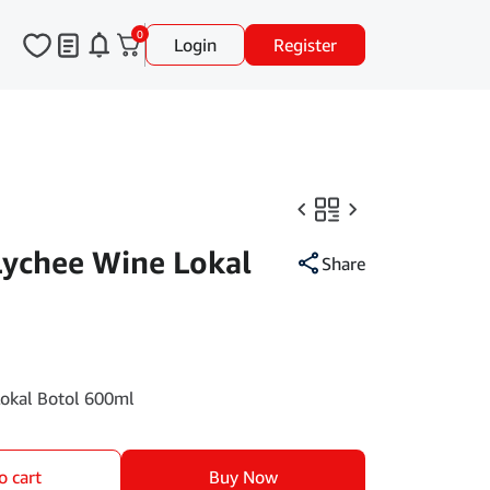
0
Login
Register
Lychee Wine Lokal
Share
Lokal Botol 600ml
o cart
Buy Now