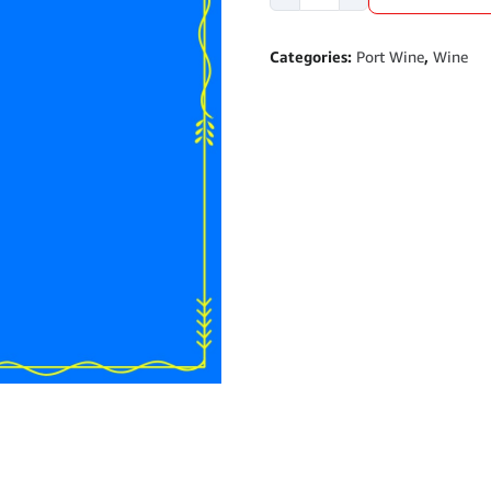
Lychee
Wine
Categories:
Port Wine
,
Wine
Lokal
Botol
600ml
quantity