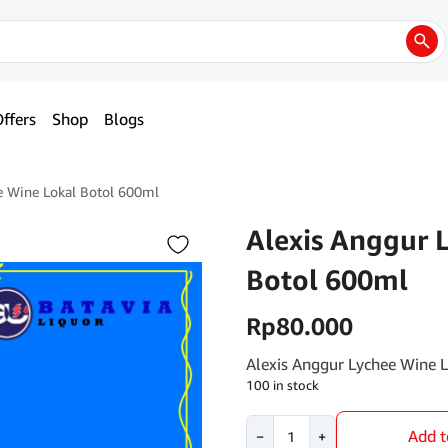
ffers
Shop
Blogs
e Wine Lokal Botol 600ml
Alexis Anggur 
Botol 600ml
Rp
80.000
Alexis Anggur Lychee Wine 
100 in stock
Alexis
Add t
−
+
Anggur