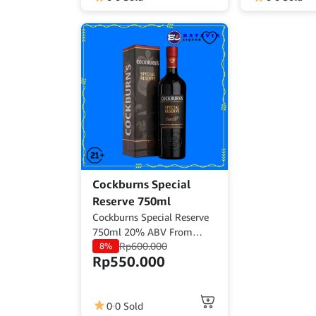
Cockburns Special
Reserve 750ml
Cockburns Special Reserve
750ml 20% ABV From
Rp
600.000
Portugal
8%
Rp
550.000
0
0 Sold